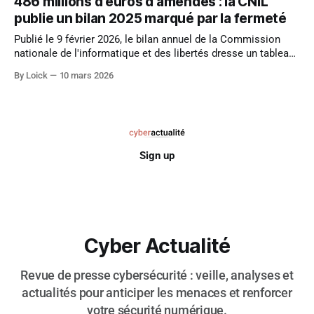
486 millions d'euros d'amendes : la CNIL
d'attaques pour les uns, outil d'audit prometteur pour les
publie un bilan 2025 marqué par la fermeté
autres, elle
Publié le 9 février 2026, le bilan annuel de la Commission
nationale de l'informatique et des libertés dresse un tableau
chiffré de son activité répressive sur l'année écoulée. Avec
By Loick
10 mars 2026
259 décisions rendues et près de 487 millions d'euros
d'amendes cumulées, la CNIL
Sign up
Cyber Actualité
Revue de presse cybersécurité : veille, analyses et
actualités pour anticiper les menaces et renforcer
votre sécurité numérique.