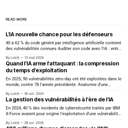
READ MORE
L'IA nouvelle chance pour les défenseurs
40 à 62 % du code généré par intelligence artificielle contient
des vulnérabilités connues Auditer son code avec l'IA : entre
promesse et désillusion Les outils d'audit de code alimentés
By Loick
12 mai 2026
par l'IA promettent de détecter les vulnérabilités avant
Quand l'IA arme l'attaquant : la compression
l'attaquant. La réalité est plus nuancée
du temps d'exploitation
En 2025, 90 vulnérabilités zéro-day ont été exploitées dans le
monde, contre 78 l'année précédente. Anatomie d'une
accélération des exploitations de vulnérabilités En 2024, le
By Loick
30 avr. 2026
délai moyen entre la publication d'une CVE et son
La gestion des vulnérabilités à l'ère de l'IA
exploitation active s'est effondré. L'intelligence artificielle
En 2024, 40 % des incidents de cybersécurité traités par IBM
X-Force avaient pour origine l'exploitation d'une vulnérabilité
logicielle. L'intelligence artificielle transforme en profondeur
By Loick
28 avr. 2026
le paysage des vulnérabilités logicielles. Accélérateur