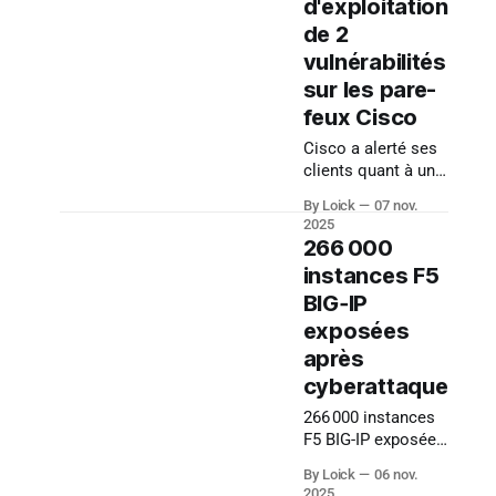
d'exploitation
des React Server
des
de 2
Components (RSC)
du App Router de
vulnérabilités
Next.js. Associé à
sur les pare-
la CVE-2025-55182
feux Cisco
React2shell, cet
exploit permet une
Cisco a alerté ses
exécution de code
clients quant à une
à distance (RCE) en
variante d’attaque
By Loick
07 nov.
manipulant la
exploitant deux
2025
désérialisation des
vulnérabilités dans
266 000
Server Actions. Le
ses produits Cisco
instances F5
point notable
Secure Firewall
BIG‑IP
ASA et Cisco
Secure Firewall
exposées
FTD.
après
cyberattaque
266 000 instances
F5 BIG-IP exposées
après un vol de
By Loick
06 nov.
données :
2025