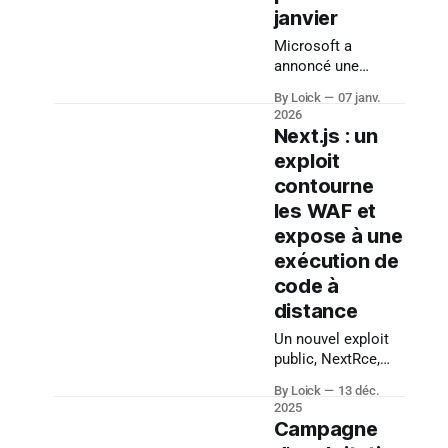
janvier
Microsoft a
annoncé une
modification
By Loick
07 janv.
importante de la
2026
sécurité des
Next.js : un
messages dans
exploit
Microsoft Teams :
contourne
à partir du
12 janvier 2026,
les WAF et
plusieurs
expose à une
protections contre
exécution de
les contenus
code à
malveillants seront
activées par défaut
distance
pour tous les
Un nouvel exploit
clients qui n’ont
public, NextRce,
pas personnalisé
met en évidence
leurs paramètres
By Loick
13 déc.
une faiblesse
de sécurité. Cette
2025
critique dans
Campagne
initiative répond à
l’implémentation
une augmentation