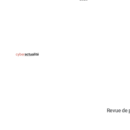
interfaces de
gestion
accessibles,
directive d'urgence
CISA en cours.
Revue de p