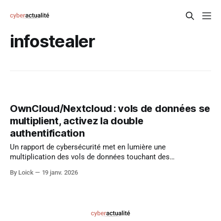
infostealer
OwnCloud/Nextcloud : vols de données se
multiplient, activez la double
authentification
Un rapport de cybersécurité met en lumière une
multiplication des vols de données touchant des
plateformes de partage de fichiers comme OwnCloud et
By Loick
19 janv. 2026
Nextcloud, exploitées non pas via des failles zero‑day mais
grâce à la compromission des appareils des utilisateurs et
l’absence de mesures de sécurité robustes, notamment