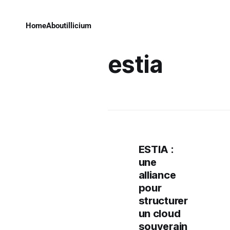
Home
About
illicium
estia
ESTIA :
une
alliance
pour
structurer
un cloud
souverain