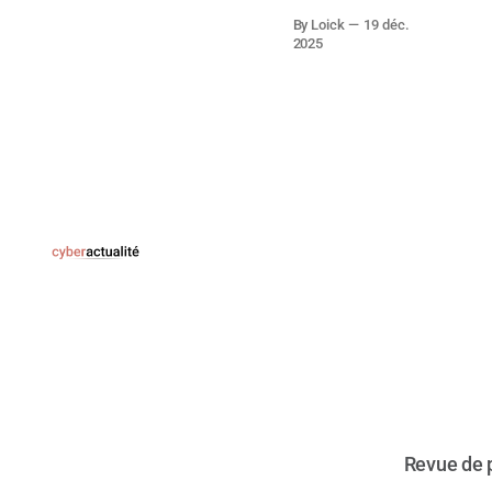
Offensive
By Loick
19 déc.
Active Directory
2025
lab), bien connu
des
professionnels
pour simuler
des
environnements
Active Directory
vulnérables,
CI/CD Goat
propose une
approche
équivalente
appliquée aux
pipelines
DevOps.
Développé par
Cider Security,
le projet vise à
offrir une
Revue de p
plateforme