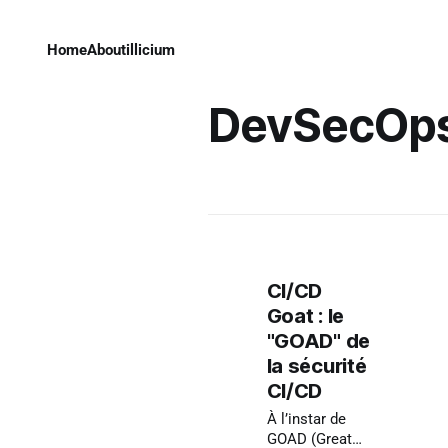
Home
About
illicium
DevSecOp
CI/CD
Goat : le
"GOAD" de
la sécurité
CI/CD
À l’instar de
GOAD (Great